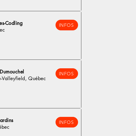
es-Codling
INFOS
ec
t-Dumouchel
INFOS
e-Valleyfield, Québec
ardins
INFOS
ébec