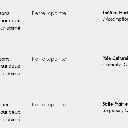
Théâtre Hec
sons
Pierre
Lapointe
L'Assomptio
pour
ceux
ur abimé
Pôle Cultur
sons
Pierre
Lapointe
Chambly, Q
pour
ceux
ur abimé
Salle Pratt 
sons
Pierre
Lapointe
Longueuil, 
pour
ceux
ur abimé