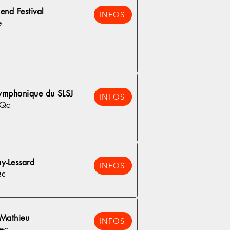
nd Festival
INFOS
e
ymphonique du SLSJ
INFOS
 Qc
y-Lessard
INFOS
Qc
-Mathieu
INFOS
ec