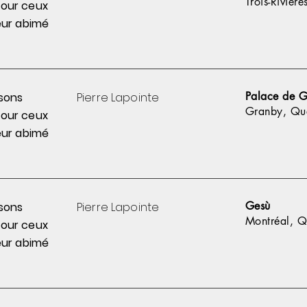
Trois-Rivièr
pour
ceux
ur abimé
Palace de 
sons
Pierre
Lapointe
Granby, Qu
pour
ceux
ur abimé
Gesù
sons
Pierre
Lapointe
Montréal, 
pour
ceux
ur abimé