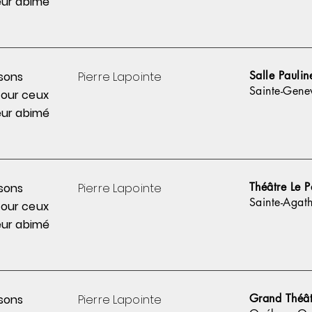
ur abimé
Salle Pauline
sons
Pierre
Lapointe
Sainte-Gene
pour
ceux
ur abimé
Théâtre Le P
sons
Pierre
Lapointe
Sainte-Agat
pour
ceux
ur abimé
Grand Théât
sons
Pierre
Lapointe