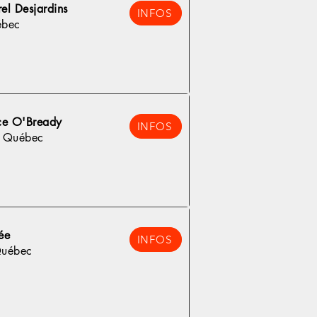
rel Desjardins
INFOS
ébec
ce O'Bready
INFOS
, Québec
ée
INFOS
Québec