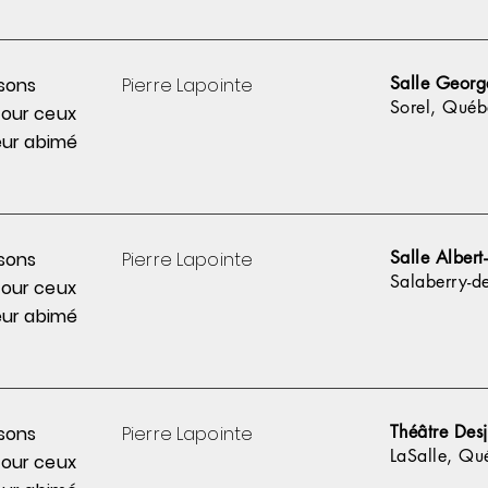
Salle Georg
sons
Pierre
Lapointe
Sorel, Québ
pour
ceux
ur abimé
Salle Alber
sons
Pierre
Lapointe
Salaberry-d
pour
ceux
ur abimé
Théâtre Desj
sons
Pierre
Lapointe
LaSalle, Qu
pour
ceux