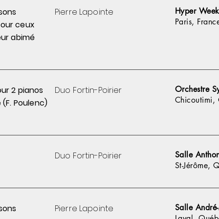
Hyper Weeke
sons
Pierre
Lapointe
Paris, Franc
pour
ceux
ur abimé
Orchestre S
ur 2 pianos
Duo Fortin-Poirier
Chicoutimi,
 (F. Poulenc)
Salle Anthon
Duo Fortin-Poirier
St-Jérôme, 
Salle André
sons
Pierre
Lapointe
Laval, Québ