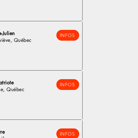
-Julien
INFOS
viève, Québec
atriote
INFOS
he, Québec
re
INFOS