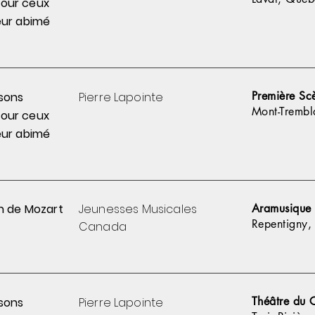
pour
ceux
ur abimé
Première Sc
sons
Pierre
Lapointe
Mont-Trembl
pour
ceux
ur abimé
n de Mozart
Jeunesses Musicales
Aramusique
Repentigny,
Canada
Théâtre du 
sons
Pierre
Lapointe