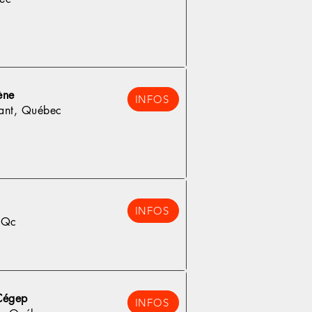
ène
INFOS
ant, Québec
INFOS
 Qc
Cégep
INFOS