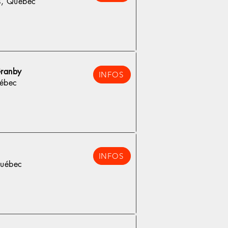
es, Québec
Granby
INFOS
ébec
INFOS
Québec