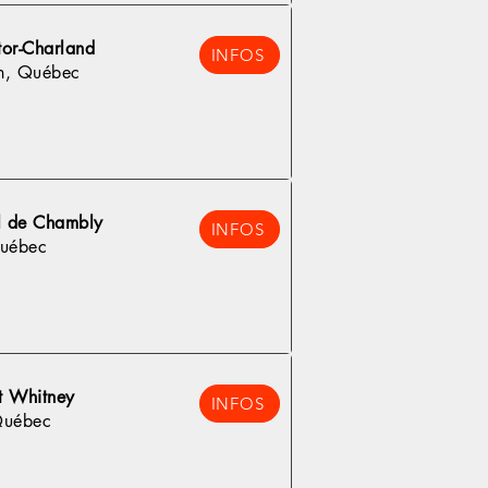
tor-Charland
INFOS
n, Québec
el de Chambly
INFOS
uébec
et Whitney
INFOS
Québec