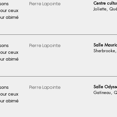
Centre cultu
sons
Pierre
Lapointe
Joliette, Qu
pour
ceux
ur abimé
Salle Mauri
sons
Pierre
Lapointe
Sherbrooke
pour
ceux
ur abimé
Salle Odyss
sons
Pierre
Lapointe
Gatineau, 
pour
ceux
ur abimé