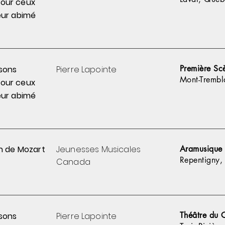
pour
ceux
ur abimé
Première Sc
sons
Pierre
Lapointe
Mont-Trembl
pour
ceux
ur abimé
n de Mozart
Jeunesses Musicales
Aramusique
Repentigny,
Canada
Théâtre du 
sons
Pierre
Lapointe