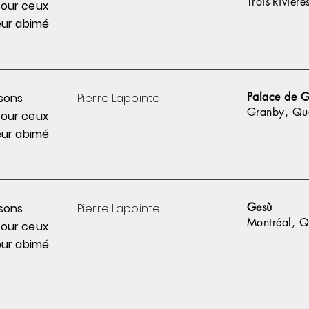
Trois-Rivièr
pour
ceux
ur abimé
Palace de 
sons
Pierre
Lapointe
Granby, Qu
pour
ceux
ur abimé
Gesù
sons
Pierre
Lapointe
Montréal, 
pour
ceux
ur abimé