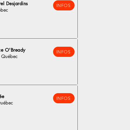
rel Desjardins
INFOS
ébec
ce O'Bready
INFOS
, Québec
ée
INFOS
Québec