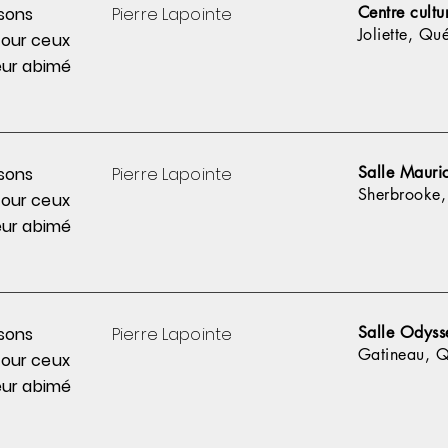
Centre cultu
sons
Pierre
Lapointe
Joliette, Qu
pour
ceux
ur abimé
Salle Mauri
sons
Pierre
Lapointe
Sherbrooke
pour
ceux
ur abimé
Salle Odyss
sons
Pierre
Lapointe
Gatineau, 
pour
ceux
ur abimé