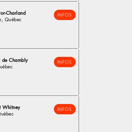
tor-Charland
INFOS
n, Québec
el de Chambly
INFOS
uébec
et Whitney
INFOS
Québec