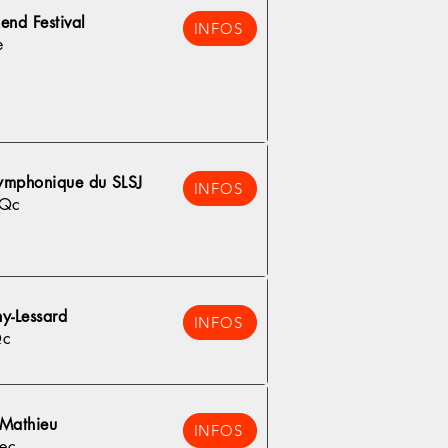
nd Festival
INFOS
e
ymphonique du SLSJ
INFOS
 Qc
y-Lessard
INFOS
Qc
-Mathieu
INFOS
ec