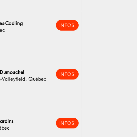
es-Codling
INFOS
ec
t-Dumouchel
INFOS
e-Valleyfield, Québec
ardins
INFOS
ébec