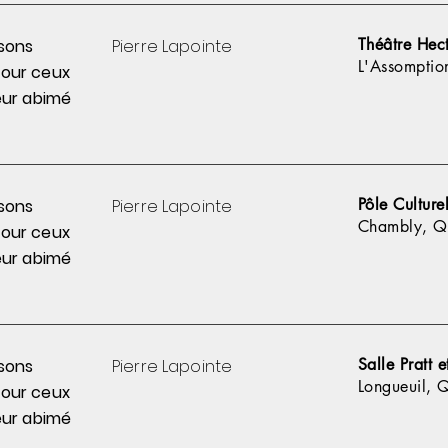
Théâtre Hec
sons
Pierre
Lapointe
L'Assomptio
pour
ceux
ur abimé
Pôle Cultur
sons
Pierre
Lapointe
Chambly, Q
pour
ceux
ur abimé
Salle Pratt 
sons
Pierre
Lapointe
Longueuil, 
pour
ceux
ur abimé