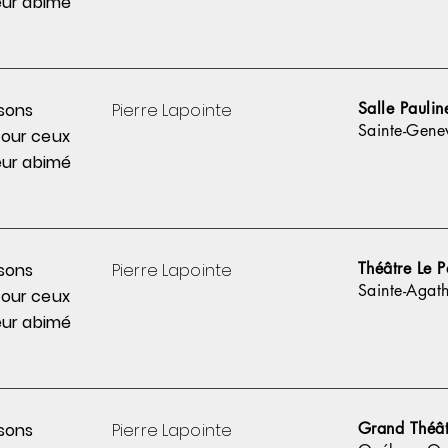
ur abimé
Salle Pauline
sons
Pierre
Lapointe
Sainte-Gene
pour
ceux
ur abimé
Théâtre Le P
sons
Pierre
Lapointe
Sainte-Agat
pour
ceux
ur abimé
Grand Théât
sons
Pierre
Lapointe