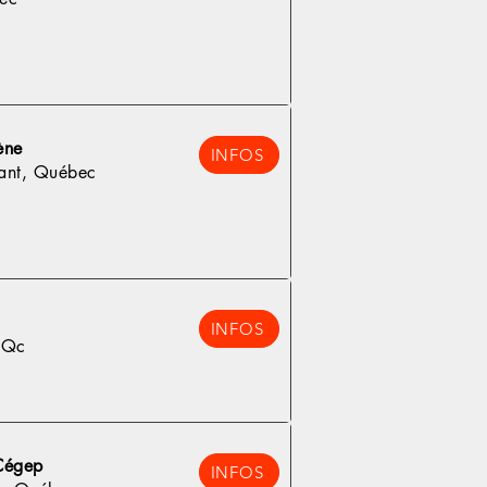
ène
INFOS
ant, Québec
INFOS
 Qc
Cégep
INFOS