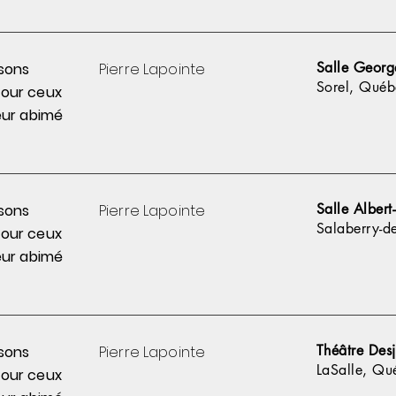
Salle Georg
sons
Pierre
Lapointe
Sorel, Québ
pour
ceux
ur abimé
Salle Alber
sons
Pierre
Lapointe
Salaberry-d
pour
ceux
ur abimé
Théâtre Desj
sons
Pierre
Lapointe
LaSalle, Qu
pour
ceux