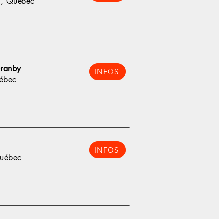
es, Québec
Granby
INFOS
ébec
INFOS
Québec