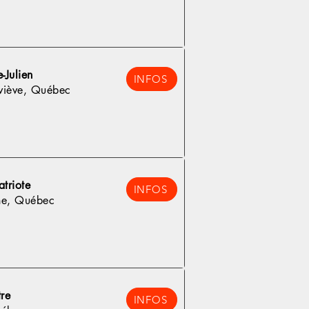
-Julien
INFOS
viève, Québec
atriote
INFOS
he, Québec
re
INFOS