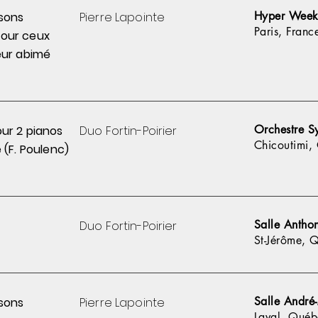
Hyper Weeke
sons
Pierre
Lapointe
Paris, Franc
pour
ceux
ur abimé
Orchestre S
ur 2 pianos
Duo Fortin-Poirier
Chicoutimi,
 (F. Poulenc)
Salle Anthon
Duo Fortin-Poirier
St-Jérôme, 
Salle André
sons
Pierre
Lapointe
Laval, Québ